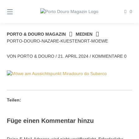
Springe
zum
0
Inhalt
PORTO & DOURO MAGAZIN
MEDIEN
PORTO-DOURO-NAZARE-KUESTENORT-MOEWE
VON
PORTO & DOURO
/
21. APRIL 2024
/
KOMMENTARE 0
Teilen:
Füge einen Kommentar hinzu
Deine E-Mail-Adresse wird nicht veröffentlicht.
Erforderliche