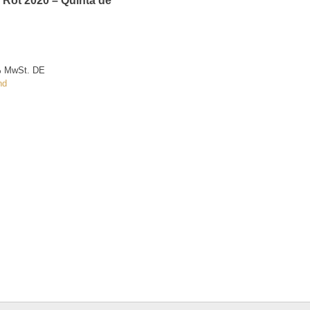
 Rot 2020 – Quinta de
% MwSt. DE
nd