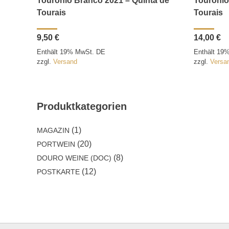
Touronio Branco 2021 – Quinta de
Tourónio
Tourais
Tourais
9,50
€
14,00
€
Enthält 19% MwSt. DE
Enthält 19
zzgl.
Versand
zzgl.
Versa
Produktkategorien
(1)
MAGAZIN
(20)
PORTWEIN
(8)
DOURO WEINE (DOC)
(12)
POSTKARTE