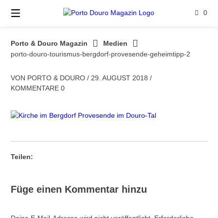
Springe
0
zum
Inhalt
Porto & Douro Magazin
Medien
porto-douro-tourismus-bergdorf-provesende-geheimtipp-2
VON
PORTO & DOURO
/
29. AUGUST 2018
/
KOMMENTARE 0
Teilen:
Füge einen Kommentar hinzu
Deine E-Mail-Adresse wird nicht veröffentlicht.
Erforderliche