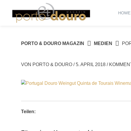
Springe
zum
HOME
Inhalt
PORTO & DOURO MAGAZIN
MEDIEN
POR
VON
PORTO & DOURO
/
5. APRIL 2018
/
KOMMENT
Teilen: