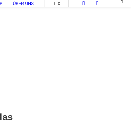
P
ÜBER UNS
0
das