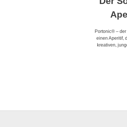
Der So
Ape
Portonic® – der 
einen Aperitif,
kreativen, jun