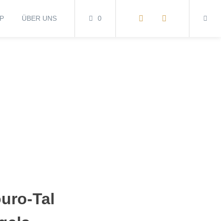
P
ÜBER UNS
0
uro-Tal