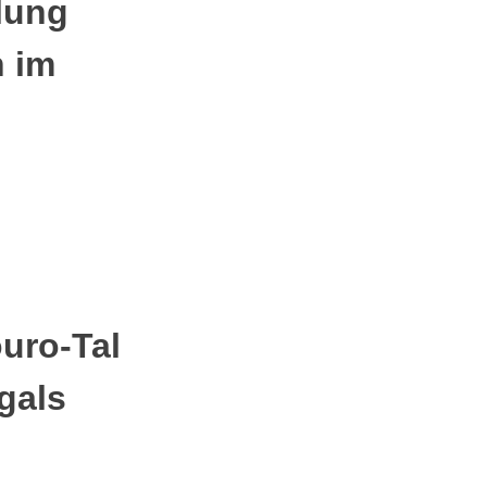
lung
 im
uro-Tal
gals