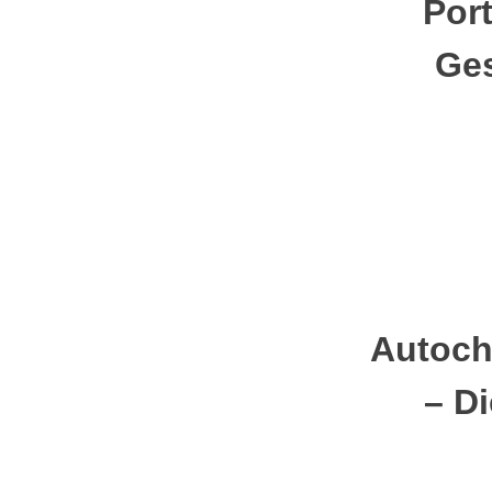
Por
Ge
Autoch
– D