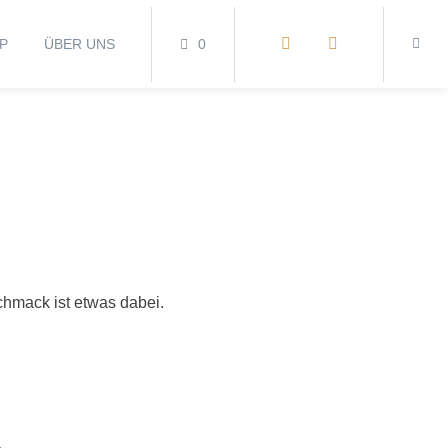
P
ÜBER UNS
0
chmack ist etwas dabei.