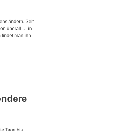
tens ändern. Seit
hon überall … in
 findet man ihn
ondere
die Tage bis