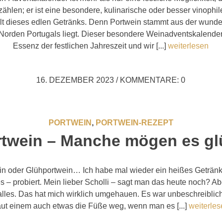
ählen; er ist eine besondere, kulinarische oder besser vinophil
lt dieses edlen Getränks. Denn Portwein stammt aus der wun
 Norden Portugals liegt. Dieser besondere Weinadventskalender 
Essenz der festlichen Jahreszeit und wir [...]
weiterlesen
16. DEZEMBER 2023
/
KOMMENTARE: 0
PORTWEIN
,
PORTWEIN-REZEPT
twein – Manche mögen es gl
in oder Glühportwein… Ich habe mal wieder ein heißes Getränk
 – probiert. Mein lieber Scholli – sagt man das heute noch? Abe
lles. Das hat mich wirklich umgehauen. Es war unbeschreiblich
ut einem auch etwas die Füße weg, wenn man es [...]
weiterle