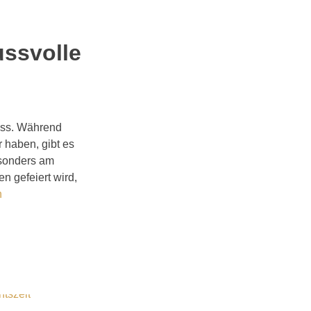
ussvolle
nuss. Während
 haben, gibt es
esonders am
n gefeiert wird,
n