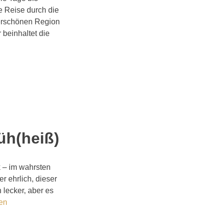
e Reise durch die
derschönen Region
beinhaltet die
üh(heiß)
 – im wahrsten
r ehrlich, dieser
 lecker, aber es
sen