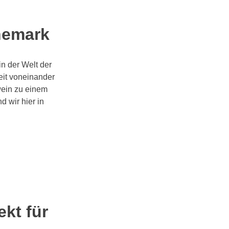
nemark
n der Welt der
eit voneinander
wein zu einem
 wir hier in
ekt für