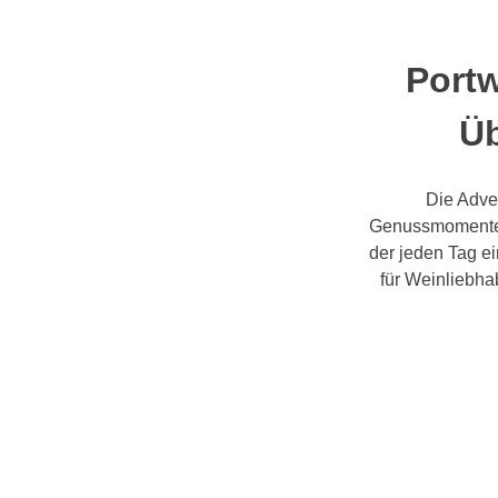
Portw
Üb
Die Adven
Genussmomente.
der jeden Tag ei
für Weinliebha