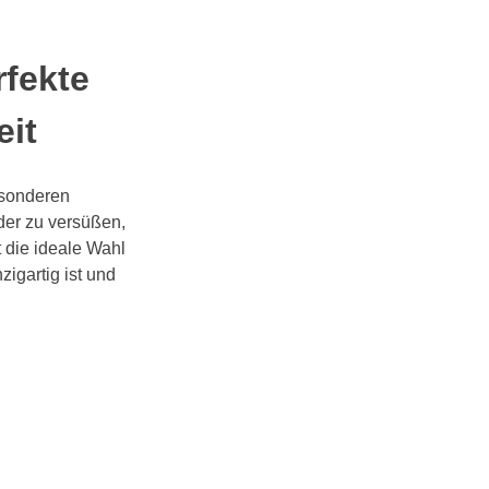
rfekte
eit
besonderen
er zu versüßen,
t die ideale Wahl
igartig ist und