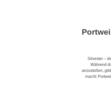
Portwei
Silvester – d
Während di
anzustoßen, gib
macht: Portwe