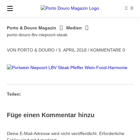
Springe
0
zum
Inhalt
Porto & Douro Magazin
Medien
porto-douro-lbv-niepoort-steak
VON
PORTO & DOURO
/
5. APRIL 2018
/
KOMMENTARE 0
Teilen:
Füge einen Kommentar hinzu
Deine E-Mail-Adresse wird nicht veröffentlicht.
Erforderliche
Felder sind mit
*
markiert