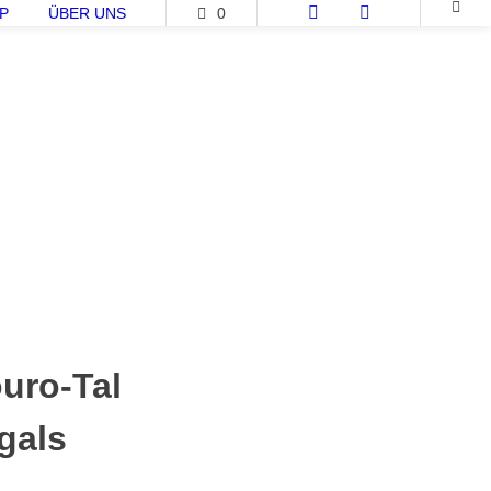
P
ÜBER UNS
0
uro-Tal
gals