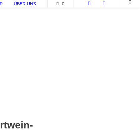
P
ÜBER UNS
0
rtwein-