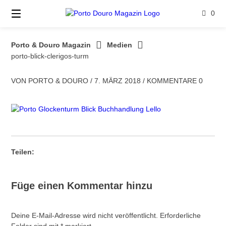
Springe
0
zum
Inhalt
Porto & Douro Magazin
Medien
porto-blick-clerigos-turm
VON
PORTO & DOURO
/
7. MÄRZ 2018
/
KOMMENTARE 0
Teilen:
Füge einen Kommentar hinzu
Deine E-Mail-Adresse wird nicht veröffentlicht.
Erforderliche
Felder sind mit
*
markiert