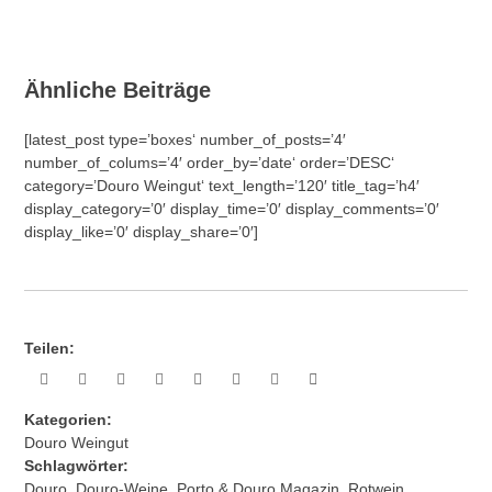
Ähnliche Beiträge
[latest_post type=’boxes‘ number_of_posts=’4′
number_of_colums=’4′ order_by=’date‘ order=’DESC‘
category=’Douro Weingut‘ text_length=’120′ title_tag=’h4′
display_category=’0′ display_time=’0′ display_comments=’0′
display_like=’0′ display_share=’0′]
Teilen:
Kategorien:
Douro Weingut
Schlagwörter:
Douro
,
Douro-Weine
,
Porto & Douro Magazin
,
Rotwein
,