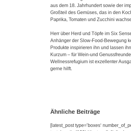
aus dem 18. Jahrhundert sowie der im
Großteil des Gemüses, das in den Koc
Paprika, Tomaten und Zucchini wachs
Herr über Herd und Töpfe im Six Sense
Anhänger der Slow-Food-Bewegung kennt
Produkte inspirieren ihn und lassen ihn
Kurzum – für Wein-und Genussfreunde
Wellnessrefugium ist exzellenter Ausg
gerne hilft.
Ähnliche Beiträge
[latest_post type=’boxes‘ number_of_