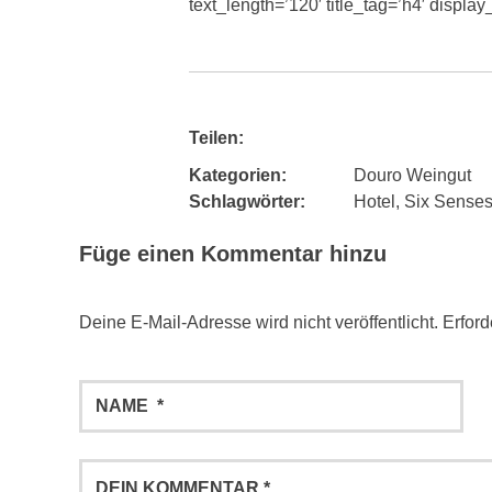
text_length=’120′ title_tag=’h4′ displa
Teilen:
Kategorien:
Douro Weingut
Schlagwörter:
Hotel
,
Six Sense
Füge einen Kommentar hinzu
Deine E-Mail-Adresse wird nicht veröffentlicht.
Erford