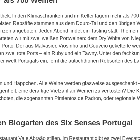
r als 700 Weinen
othek: In den Klimaschränken und im Keller lagern mehr als 70
sten Rebsäfte stammen aus dem Douro-Tal und den übrigen We
zen angeboten. Jeden Abend findet ein Tasting statt. Themen 
arteten wir mit zwei weißen Portweinen: dem Dry White von Niep
Porto. Der aus Malvasier, Viosinho und Gouveio gekelterte wei
gten zwei rote Ports – ein Ruby und ein Tawny. Unter den fachk
Weinwelt Portugals ein, lernt die autochthonen Rebsorten des L
in und Häppchen. Alle Weine werden glasweise ausgeschenkt 
enheit, eine derartige Vielzahl an Weinen zu verkosten? Die 
aschoten, die sogenannten Pimientos de Padron, oder regionale W
 Biogarten des Six Senses Portugal
aurant Vale Abraão stillen. Im Restaurant gibt es zwei Eyecatc