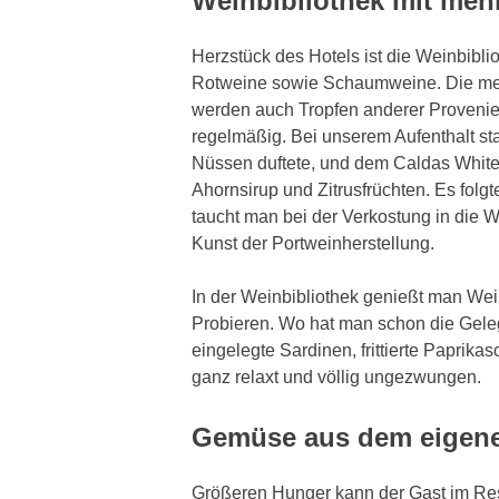
Weinbibliothek mit meh
Herzstück des Hotels ist die Weinbibli
Rotweine sowie Schaumweine. Die mei
werden auch Tropfen anderer Provenien
regelmäßig. Bei unserem Aufenthalt st
Nüssen duftete, und dem Caldas White 
Ahornsirup und Zitrusfrüchten. Es fol
taucht man bei der Verkostung in die 
Kunst der Portweinherstellung.
In der Weinbibliothek genießt man We
Probieren. Wo hat man schon die Geleg
eingelegte Sardinen, frittierte Paprik
ganz relaxt und völlig ungezwungen.
Gemüse aus dem eigenen
Größeren Hunger kann der Gast im Rest