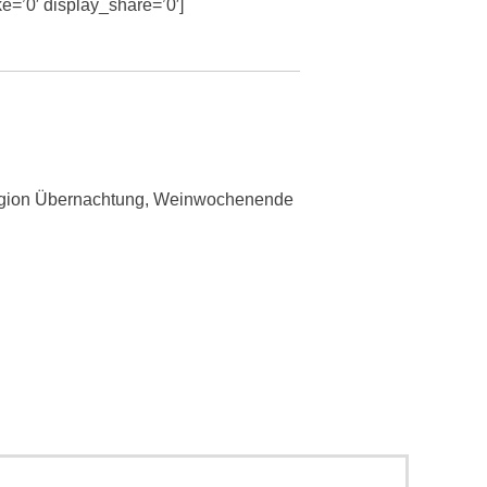
ke=’0′ display_share=’0′]
gion Übernachtung
,
Weinwochenende