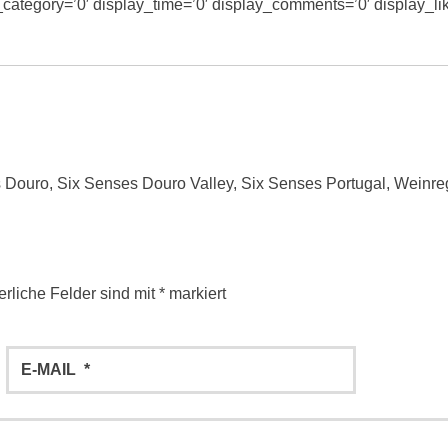
y_category=’0′ display_time=’0′ display_comments=’0′ display_li
s Douro
,
Six Senses Douro Valley
,
Six Senses Portugal
,
Weinre
erliche Felder sind mit
*
markiert