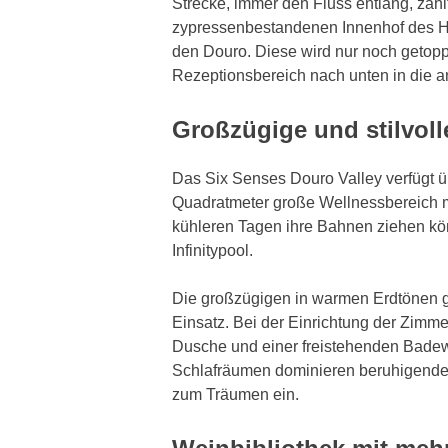
Strecke, immer den Fluss entlang, zähl
zypressenbestandenen Innenhof des Ho
den Douro. Diese wird nur noch getop
Rezeptionsbereich nach unten in die an
Großzügige und stilvol
Das Six Senses Douro Valley verfügt ü
Quadratmeter große Wellnessbereich m
kühleren Tagen ihre Bahnen ziehen kö
Infinitypool.
Die großzügigen in warmen Erdtönen g
Einsatz. Bei der Einrichtung der Zimmer
Dusche und einer freistehenden Badewa
Schlafräumen dominieren beruhigende 
zum Träumen ein.