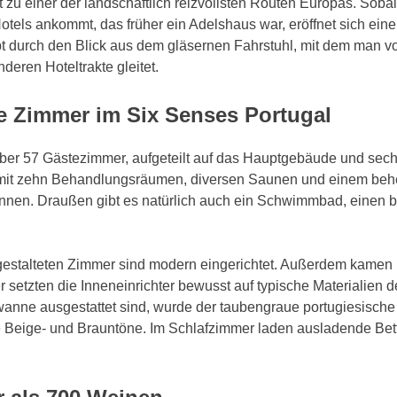
t zu einer der landschaftlich reizvollsten Routen Europas. Soba
tels ankommt, das früher ein Adelshaus war, eröffnet sich ei
pt durch den Blick aus dem gläsernen Fahrstuhl, mit dem man 
deren Hoteltrakte gleitet.
le Zimmer im Six Senses Portugal
ber 57 Gästezimmer, aufgeteilt auf das Hauptgebäude und sech
it zehn Behandlungsräumen, diversen Saunen und einem behei
nnen. Draußen gibt es natürlich auch ein Schwimmbad, einen 
estalteten Zimmer sind modern eingerichtet. Außerdem kamen H
 setzten die Inneneinrichter bewusst auf typische Materialien d
nne ausgestattet sind, wurde der taubengraue portugiesische 
Beige- und Brauntöne. Im Schlafzimmer laden ausladende Bette