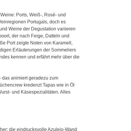
0 Weine: Ports, Weiß-, Rosé- und
inregionen Portugals, doch es
und Weine der Degustation variieren
oort, der nach Feige, Datteln und
ße Port zeigte Noten von Karamell,
undigen Erläuterungen der Sommeliers
andes kennen und erfährt mehr über die
– das animiert geradezu zum
Küchencrew kredenzt Tapas wie in Öl
urst- und Käsespezialitäten. Alles
her: die eindrucksvolle Azulejo-Wand