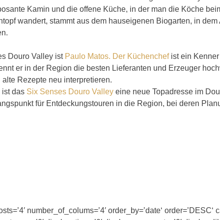
posante Kamin und die offene Küche, in der man die Köche bei
htopf wandert, stammt aus dem hauseigenen Biogarten, in dem 
en.
s Douro Valley ist
Paulo Matos. Der Küchenchef
ist ein Kenne
 er in der Region die besten Lieferanten und Erzeuger hochwer
 alte Rezepte neu interpretieren.
 ist das
Six Senses Douro Valley
eine neue Topadresse im Dour
angspunkt für Entdeckungstouren in die Region, bei deren Pla
posts=’4′ number_of_colums=’4′ order_by=’date‘ order=’DESC‘ 