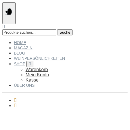
Springe
zum
Inhalt
Suche
Suche
nach:
HOME
MAGAZIN
BLOG
WEINPERSÖNLICHKEITEN
SHOP
Warenkorb
Mein Konto
Kasse
ÜBER UNS