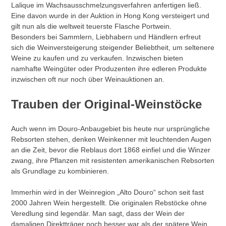
Lalique im Wachsausschmelzungsverfahren anfertigen ließ.
Eine davon wurde in der Auktion in Hong Kong versteigert und
gilt nun als die weltweit teuerste Flasche Portwein.
Besonders bei Sammlern, Liebhabern und Händlern erfreut
sich die Weinversteigerung steigender Beliebtheit, um seltenere
Weine zu kaufen und zu verkaufen. Inzwischen bieten
namhafte Weingüter oder Produzenten ihre edleren Produkte
inzwischen oft nur noch über Weinauktionen an.
Trauben der Original-Weinstöcke
Auch wenn im Douro-Anbaugebiet bis heute nur ursprüngliche
Rebsorten stehen, denken Weinkenner mit leuchtenden Augen
an die Zeit, bevor die Reblaus dort 1868 einfiel und die Winzer
zwang, ihre Pflanzen mit resistenten amerikanischen Rebsorten
als Grundlage zu kombinieren.
Immerhin wird in der Weinregion „Alto Douro“ schon seit fast
2000 Jahren Wein hergestellt. Die originalen Rebstöcke ohne
Veredlung sind legendär. Man sagt, dass der Wein der
damaligen Direktträger noch besser war als der spätere Wein